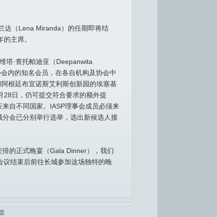
ena Miranda）的任期即将结
两年的主席。
查托帕迪亚（Deepanwita
位都是协会内的知名会员，在各自机构及协会中
io）和阿根廷布宜诺斯艾利斯创新园的埃塞基
至8月28日，仍可提交符合要求的额外提
来自不同国家。IASP理事会成员必须来
域分会已分别举行选举，选出新候选人接
式晚宴（Gala Dinner），我们
会议结束后前往长城参加这场独特的晚
层