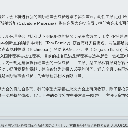
，会上将进行新的国际理事会成员选举等多项事宜。现任主席莉娜·米兰达（L
拉纳（Salvatore Majorana）将在会员大会批准后，担任协会未来
现任理事会已批准以下空缺职位的提名：副主席方面，印度IKP的迪潘维塔·
利亚墨尔本创新区的汤姆·本特利（Tom Bentley）获首席财务官提名。两
科技港（Technoport）的迭戈·德·比亚西奥（Diego de Bias
quita）加入国际理事会担任理事。目前的提名已满足新理事会选举所需，但截
，内部规定建议执行理事会的三位成员——主席、副主席和首席财务官应
活动，提供意见和贡献，并准备好为此投入必要的时间。近几个月，各区
也是国际理事会成员，为全球创新社区贡献力量。
会的赞助合作商。我们希望大家都在此次大会上有所收获。除了精心安排的正
是一次独特的体验。17日下午的会议将在中关村昌平园进行，方便大家在
版权所有©国际科技园及创新区域协会 地址：北京市海淀区清华科技园创新大厦A座16